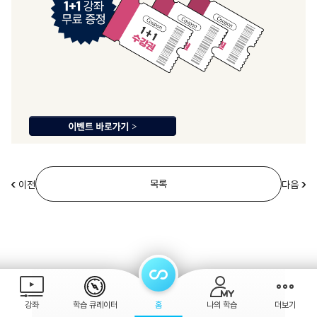
목록
이전
다음
강좌
학습 큐레이터
홈
나의 학습
더보기