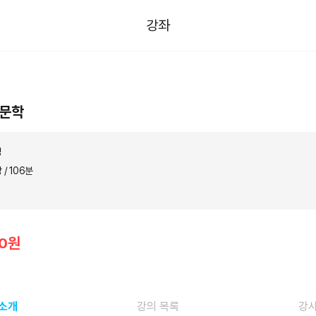
강좌
인문학
성
 / 106분
00원
 소개
강의 목록
강사