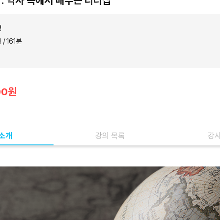
 : 역사 속에서 배우는 리더십
연
 / 161분
00원
 소개
강의 목록
강사