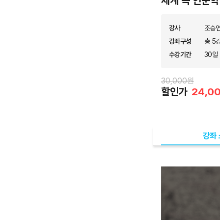
세계 속 인문학
강사
조승
강좌구성
총 5강
수강기간
30일
30,000원
할인가
24,0
강좌