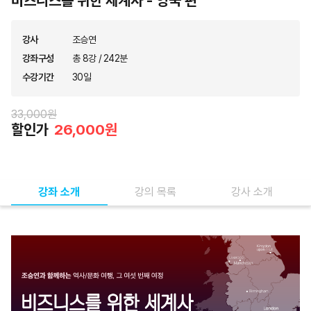
비즈니스를 위한 세계사 - 영국 편
강사
조승연
강좌구성
총 8강 / 242분
수강기간
30일
33,000원
할인가
26,000원
강좌 소개
강의 목록
강사 소개