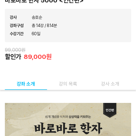
바로바로 한자 5000 <인간편>
강사
송호순
강좌구성
총 14강 / 814분
수강기간
60일
99,000원
할인가
89,000원
강좌 소개
강의 목록
강사 소개