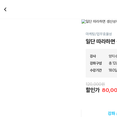
마케팅/업무효율성
일단 따라하면 
강사
양지
강좌구성
총 12
수강기간
180
120,000원
할인가
80,0
강좌