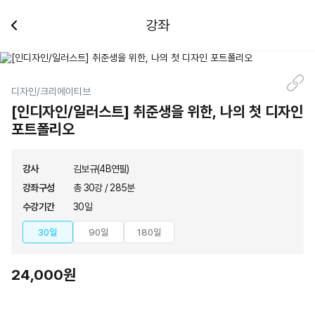
강좌
디자인/크리에이티브
[인디자인/일러스트] 취준생을 위한, 나의 첫 디자인
포트폴리오
강사
김보규(4B연필)
강좌구성
총 30강 / 285분
수강기간
30일
30일
90일
180일
24,000원