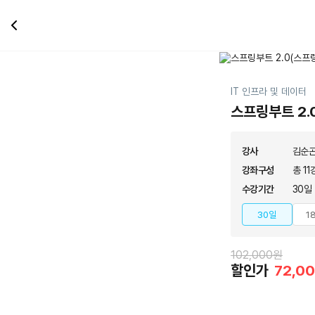
IT 인프라 및 데이터
스프링부트 2.0
강사
김순
강좌구성
총 11
수강기간
30일
30일
1
102,000원
할인가
72,0