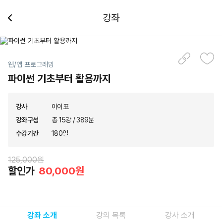
강좌
웹/앱 프로그래밍
파이썬 기초부터 활용까지
강사
이이표
강좌구성
총 15강 / 389분
수강기간
180일
125,000원
할인가
80,000원
강좌 소개
강의 목록
강사 소개