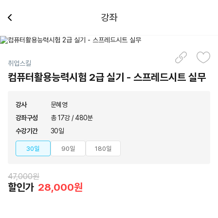
강좌
취업스킬
컴퓨터활용능력시험 2급 실기 - 스프레드시트 실무
강사
문혜영
강좌구성
총 17강 / 480분
수강기간
30일
30일
90일
180일
47,000원
할인가
28,000원