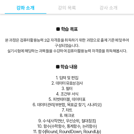
강좌 소개
강의 목록
강사 소개
■ 학습 목표
본 과정은 컴퓨터활용능력 2급 자격증을 취득하기 위한 과정으로 출제 기준에 맞추어
구성되었습니다.
실기시험에 해당하는 과목들을 수강하여 컴퓨터활용능력 자격증을 취득해봅시다.
■
학습 내용
1. 입력 및 편집
2. 데이터유효성검사
3. 필터
4. 조건부 서식
5. 피벗테이블, 데이터표
6. 데이터관리(부분합, 목표값 찾기, 시나리오)
7. 차트
8. 매크로
9. 수식(사칙연산, 우선순위, 절대참조)
10. 함수(수학함수, 통계함수, 논리함수)
11. 함수(Round, RoundDown, RoundUp)