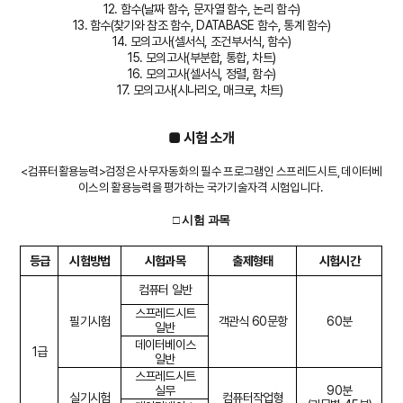
12. 함수(날짜 함수, 문자열 함수, 논리 함수)
13. 함수(찾기와 참조 함수, DATABASE 함수, 통계 함수)
14. 모의고사(셀서식, 조건부서식, 함수)
15. 모의고사(부분합, 통합, 차트)
16. 모의고사(셀서식, 정렬, 함수)
17. 모의고사(시나리오, 매크로, 차트)
■
시험 소개
<컴퓨터활용능력>검정은 사무자동화의 필수 프로그램인 스프레드시트, 데이터베
이스의 활용능력을 평가하는 국가기술자격 시험입니다.
□ 시험 과목
등급
시험방법
시험과목
출제형태
시험시간
컴퓨터 일반
스프레드시트
필기시험
객관식
60
문항
60
분
일반
데이터베이스
1
급
일반
스프레드시트
실무
90
분
실기시험
컴퓨터작업형