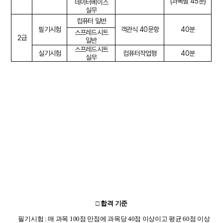
(
과목별
45
분
)
데이터베이스
실무
컴퓨터 일반
필기시험
객관식
40
문항
40
분
스프레드시트
2
급
일반
스프레드시트
실기시험
컴퓨터작업형
40
분
실무
□
합격 기준
필기시험 : 매 과목 100점 만점에 과목당 40점 이상이고 평균 60점 이상