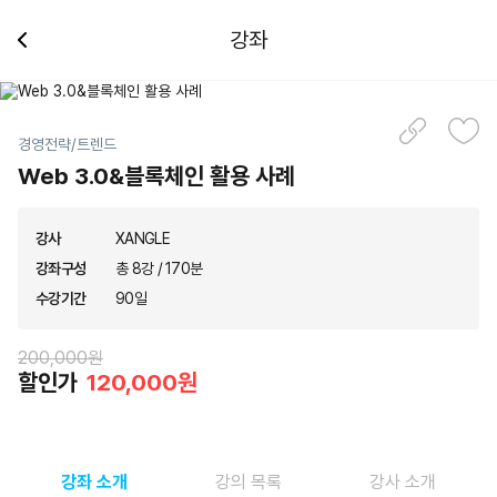
강좌
경영전략/트렌드
Web 3.0&블록체인 활용 사례
강사
XANGLE
강좌구성
총 8강 / 170분
수강기간
90일
200,000원
할인가
120,000원
강좌 소개
강의 목록
강사 소개