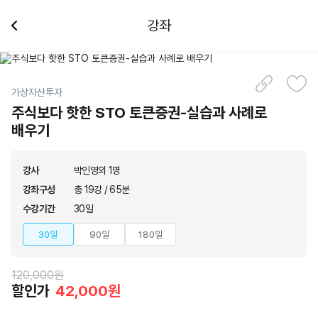
강좌
가상자산투자
주식보다 핫한 STO 토큰증권-실습과 사례로
배우기
강사
박인영외 1명
강좌구성
총 19강 / 65분
수강기간
30일
30일
90일
180일
120,000원
할인가
42,000원