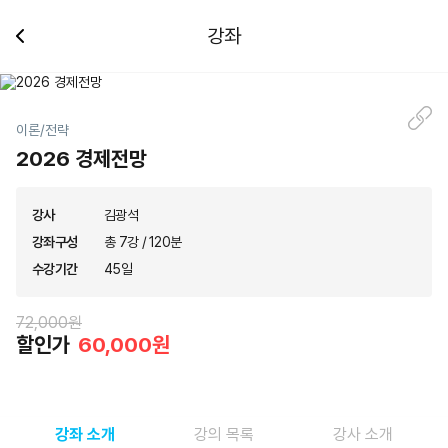
강좌
이론/전략
2026 경제전망
강사
김광석
강좌구성
총 7강 / 120분
수강기간
45일
72,000원
할인가
60,000원
강좌 소개
강의 목록
강사 소개