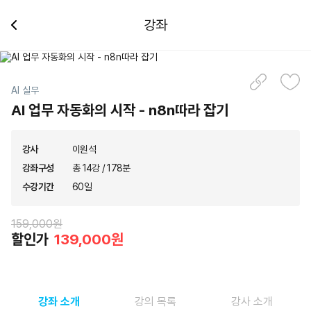
강좌
AI 실무
AI 업무 자동화의 시작 - n8n따라 잡기
강사
이원석
강좌구성
총 14강 / 178분
수강기간
60일
159,000원
할인가
139,000원
강좌 소개
강의 목록
강사 소개