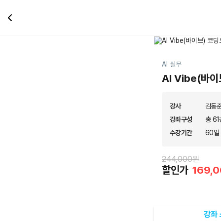
AI 실무
AI Vibe(
강사
김동
강좌구성
총 61
수강기간
60일
244,000원
할인가
169,
강좌