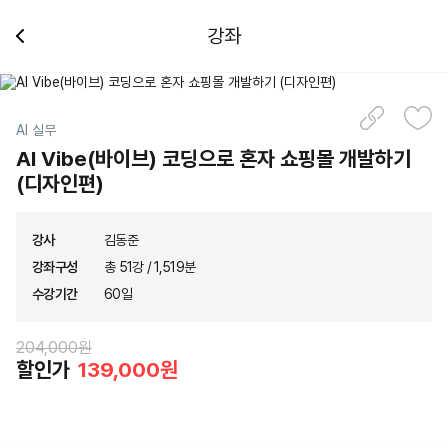
강좌
AI 실무
AI Vibe(바이브) 코딩으로 혼자 쇼핑몰 개발하기
(디자인편)
강사
김동준
강좌구성
총 51강 / 1,519분
수강기간
60일
204,000원
할인가
139,000원