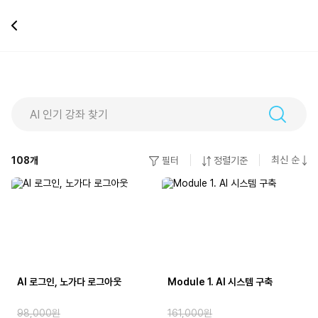
Notice: Undefined offset: 0 in
/var/www/html/school_mobile/views/lecture/lecture_list.php on line
22
최신 순
108
개
필터
정렬기준
AI 로그인, 노가다 로그아웃
Module 1. AI 시스템 구축
98,000원
161,000원